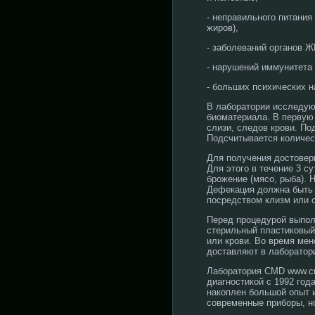
- неправильного питания
жиров),
- заболеваний органов ЖК
- нарушений иммунитета 
- больших психических н
В лаборатории исследую
биоматериала. В первую 
слизи, следов крови. По
Подсчитывается количес
Для получения достоверн
Для этого в течение 3 с
брожение (мясо, рыба). 
Дефекация должна быть 
посредством клизм или 
Перед процедурой выпол
стерильный пластиковый 
или крови. Во время мен
доставляют в лаборатори
Лаборатория CMD www.cm
диагностикой с 1992 год
накоплен большой опыт 
современные приборы, н