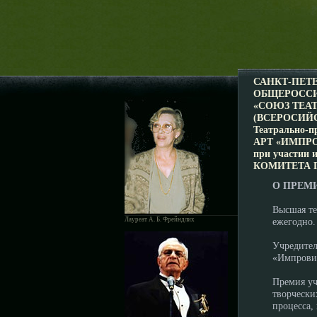
САНКТ-ПЕТ
ОБЩЕРОССИ
«СОЮЗ ТЕА
(ВСЕРОСИЙ
Театрально-п
АРТ «ИМПР
при участии 
КОМИТЕТА П
О ПРЕМ
Высшая те
Лауреат А. Б. Фрейндлих
ежегодно.
Учредител
«Импровиз
Премия уч
творчески
процесса,