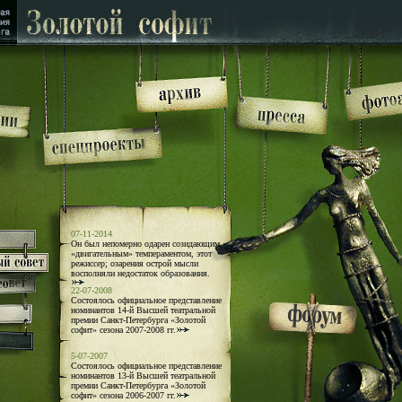
07-11-2014
Он был непомерно одарен созидающим,
«двигательным» темпераментом, этот
режиссер; озарения острой мысли
восполняли недостаток образования.
22-07-2008
Состоялось официальное представление
номинантов 14-й Высшей театральной
премии Санкт-Петербурга «Золотой
софит» сезона 2007-2008 гг.
5-07-2007
Состоялось официальное представление
номинантов 13-й Высшей театральной
премии Санкт-Петербурга «Золотой
софит» сезона 2006-2007 гг.