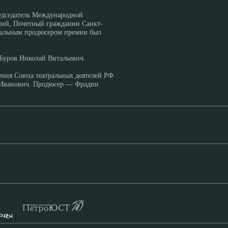
едседатель Международной
емий, Почетный гражданин Санкт-
неральным продюсером премии был
Буров Николай Витальевич.
ения Союза театральных деятелей РФ
й Иванович. Продюсер — Фрадин