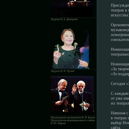
Присужден
театров в
искусства
Лауреат И. Б. Дмитриев
Оргкомите
музыковед
осматрива
соискател
Номинацио
театральн
Номинацио
«За творч
Лауреат Н. Н. Ургант
«За подде
Сегодня «
С каждым 
от уже им
их театра
Начиная с
в театрах
Председатель оргкомитета Н. В. Буров
Председатель номинационного совеиа
выбор Ном
К. Ю. Лавров
сайта.