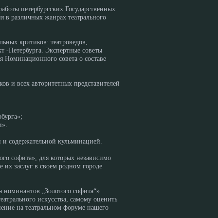
работы петербургских Государственных
ия в различных жанрах театрального
ьных критиков: театроведов,
кт -Петербурга. Экспертные советы
ля Номинационного совета о составе
ков и всех авторитетных представителей
рбурга»;
и».
ой и содержательной кульминацией.
ого софита», для которых независимо
е их заслуг в своем родном городе
я номинантов „Золотого софита“»
еатрального искусства, самому оценить
нение на театральном форуме нашего