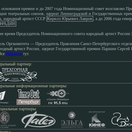
 основания премии и до 2007 года Номинационный совет возглавлял Пр
ции театральных союзов, лауреат Ленинградской и Государственных пр
а, народный артист СССР
Кирилл Юрьевич Лавров
, а до 2006 года ге
 ФРАДИН
ее время Председатель Номинационного совета народный артист России 
ель Оргкомитета — Председатель Правления Санкт-Петербургского отдел
родный артист России, лауреат Государственной премии Паршин Серге
Все
Новости
тут.
еральный партнер:
еральные информационные партнеры:
циальные партнеры:
тнеры: