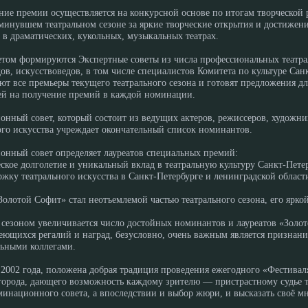
ие премии осуществляется на конкурсной основе по итогам творческой 
 минувшем театральном сезоне за яркие творческие открытия и достижен
: в драматических, кукольных, музыкальных театрах.
том формируются Экспертные советы из числа профессиональных театрал
ов, искусствоведов, в том числе специалистов Комитета по культуре Сан
ют все премьеры текущего театрального сезона и готовят предложения д
ей на получение премий в каждой номинации.
нный совет, который состоит из ведущих актеров, режиссеров, художни
ого искусства учреждает окончательный список номинантов.
нный совет определяет лауреатов специальных премий:
еское долголетие и уникальный вклад в театральную культуру Санкт-Пете
ржку театрального искусства в Санкт-Петербурге и ленинградской област
Золотой Софит» стал неотъемлемой частью театрального сезона, его ярк
сезоном увеличивается число достойных номинантов и лауреатов «Золот
еющихся регалий и наград, безусловно, очень важным является признани
льными коллегами.
 2002 года, положена добрая традиция проведения ежегодного «Фестивал
 города, дающего возможность каждому зрителю — пристрастному судье т
инационного совета, а впоследствии и выбор жюри, и высказать своё м