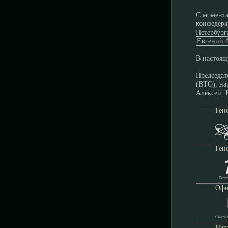
С момента
конфедера
Петербург
Евгений
В настоящ
Председат
(ВТО), на
Алексей. 
Ген
Ген
Офи
Пар